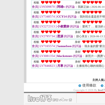
相貌
身材
會員[ LV6509870 ]
阿雄v
的評論：
我家正妹
( 2026-06-14
相貌
身材
會員[ LV7348574 ]
CCY14
的評論：
我到現在還是想不明
相貌
身材
會員[ LV2272313 ]
小俊愛妳
的評論：
愛死了..... 最頂的
相貌
身材
會員[ LV2795734 ]
恩源
的評論：
甜心美女
( 2026-06-13 2
相貌
身材
會員[ LV7165574 ]
Samuelson
的評論：
我永遠的愛!要注
相貌
身材
會員[ LV3081354 ]
blackstones
的評論：
新照片~~讚讚!
相貌
身材
會員[ LV7646823 ]
月寒
的評論：
主播很用心聊的很開心
主持人個
使用條款
Copyright © 2026 By
liv