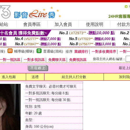
給站
會員專區
加入會員
使用說明
付款
十名會員 獲得免費點數~
No.1
-贈點
10,000
點
No.2
LV72973**
No.4
No.5
No.
00
點
-贈點
7,000
點
-贈點
6,000
點
LV52777**
LV77023**
No.8
No.8
No.
00
點
-贈點
3,000
點
-贈點
3,000
點
LV70847**
LV75677**
辣)
輔導級(曖昧)
普通級(清純)
排序
業績排行
│
一對多收費排序
│
一對一
搜尋主持人網名/編號：
一對一視訊區
│
一對多視訊區
│
免費聊天區
│
免費視訊區
最近上線時間
進入包廂
送禮
給主持人打分數
加到我
免費文字聊天: 必需付費才可聊天
一對多視訊聊天: 每分鐘 8 點
一對一視訊聊天: 每分鐘 30 點
性別: 女性
年齡: 20 歲
血型:
身高: 160 公分(cm)