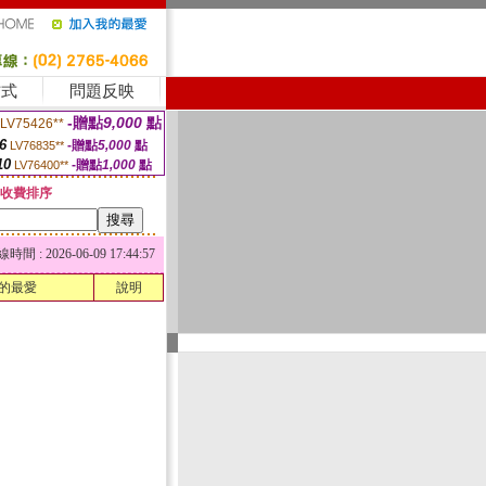
方式
問題反映
-贈點
9,000
點
LV75426**
6
-贈點
5,000
點
LV76835**
10
-贈點
1,000
點
LV76400**
收費排序
 : 2026-06-09 17:44:57
的最愛
說明