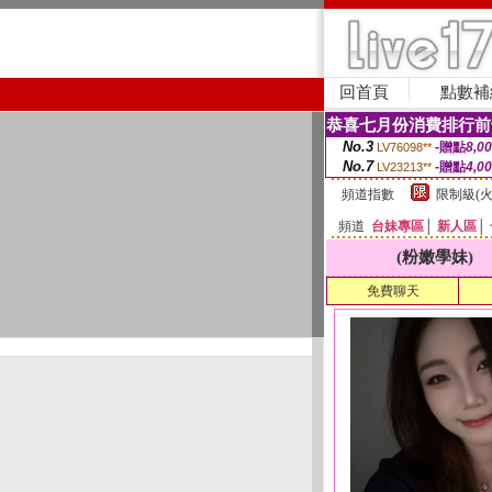
回首頁
點數補
恭喜七月份消費排行前
No.3
-贈點
8,0
LV76098**
No.7
-贈點
4,0
LV23213**
頻道指數
限制級(火
頻道
台妹專區
│
新人區
│
(粉嫩學妹)
免費聊天