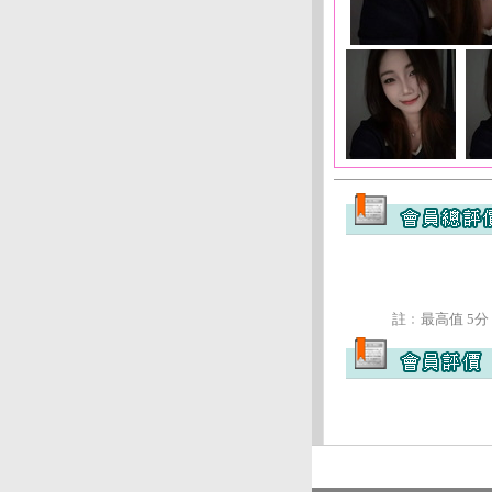
註﹕最高值 5分