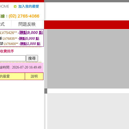
方式
問題反映
-贈點
9,000
點
LV75426**
6
-贈點
5,000
點
LV76835**
10
-贈點
1,000
點
LV76400**
收費排序
 : 2026-07-20 16:49:49
的最愛
說明