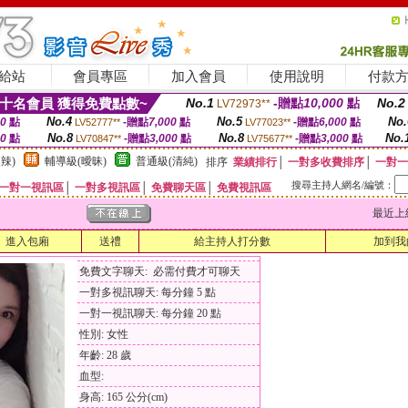
給站
會員專區
加入會員
使用說明
付款
十名會員 獲得免費點數~
No.1
-贈點
10,000
點
No.2
LV72973**
No.4
No.5
No.
00
點
-贈點
7,000
點
-贈點
6,000
點
LV52777**
LV77023**
No.8
No.8
No.
00
點
-贈點
3,000
點
-贈點
3,000
點
LV70847**
LV75677**
辣)
輔導級(曖昧)
普通級(清純)
排序
業績排行
│
一對多收費排序
│
一對一
搜尋主持人網名/編號：
一對一視訊區
│
一對多視訊區
│
免費聊天區
│
免費視訊區
最近上線時間
進入包廂
送禮
給主持人打分數
加到我
免費文字聊天: 必需付費才可聊天
一對多視訊聊天: 每分鐘 5 點
一對一視訊聊天: 每分鐘 20 點
性別: 女性
年齡: 28 歲
血型:
身高: 165 公分(cm)