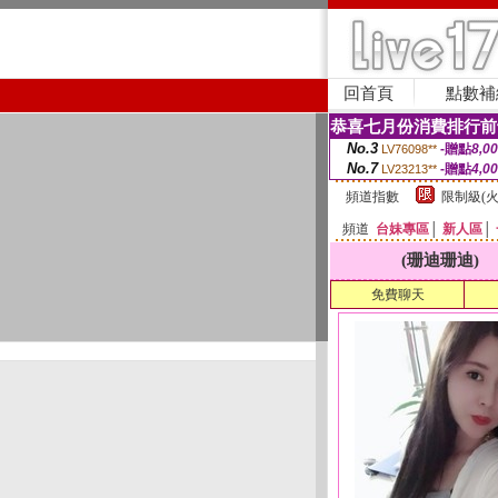
回首頁
點數補
恭喜七月份消費排行前
No.3
-贈點
8,0
LV76098**
No.7
-贈點
4,0
LV23213**
頻道指數
限制級(火
頻道
台妹專區
│
新人區
│
(珊迪珊迪)
免費聊天