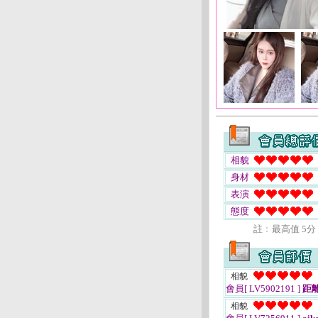
相貌
身材
表演
態度
註﹕最高值 5分
相貌
會員[ LV5902191 ]
距離
相貌