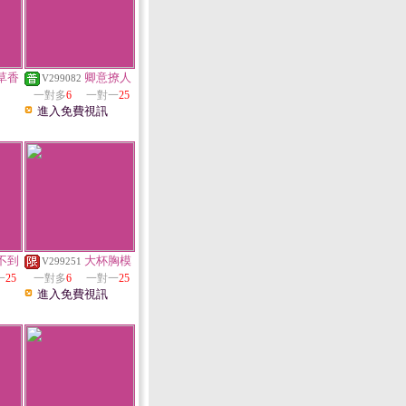
草香
卿意撩人
V299082
一對多
6
一對一
25
進入免費視訊
不到
大杯胸模
V299251
一
25
一對多
6
一對一
25
進入免費視訊