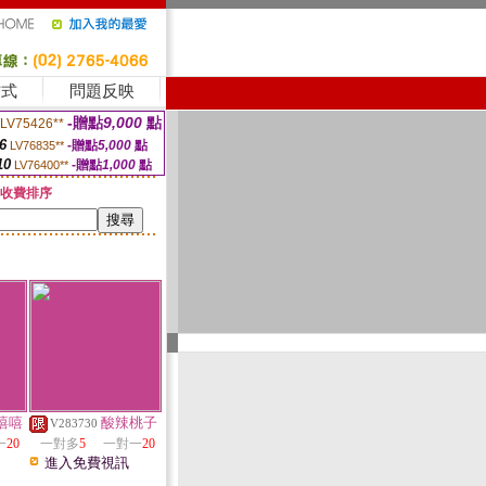
方式
問題反映
-贈點
9,000
點
LV75426**
6
-贈點
5,000
點
LV76835**
10
-贈點
1,000
點
LV76400**
收費排序
嘻嘻
酸辣桃子
V283730
一
20
一對多
5
一對一
20
進入免費視訊