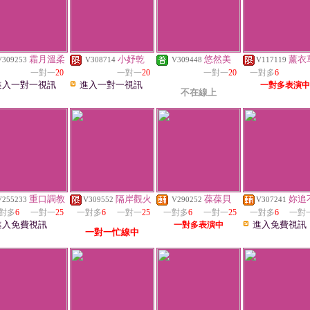
霜月溫柔
小妤乾
悠然美
薰衣
V309253
V308714
V309448
V117119
一對一
20
一對一
20
一對一
20
一對多
6
進入一對一視訊
進入一對一視訊
一對多表演中
不在線上
重口調教
隔岸觀火
葆葆貝
妳追
V255233
V309552
V290252
V307241
對多
6
一對一
25
一對多
6
一對一
25
一對多
6
一對一
25
一對多
6
一對
進入免費視訊
進入免費視訊
一對多表演中
一對一忙線中