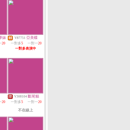
學妹
亞美蝶
V87751
一
20
一對多
5
一對一
20
一對多表演中
斷尾貓
V308104
一
20
一對多
5
一對一
20
不在線上