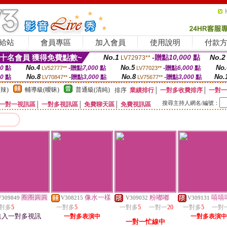
給站
會員專區
加入會員
使用說明
付款
十名會員 獲得免費點數~
No.1
-贈點
10,000
點
No.2
LV72973**
No.4
No.5
No.
00
點
-贈點
7,000
點
-贈點
6,000
點
LV52777**
LV77023**
No.8
No.8
No.
00
點
-贈點
3,000
點
-贈點
3,000
點
LV70847**
LV75677**
辣)
輔導級(曖昧)
普通級(清純)
排序
業績排行
│
一對多收費排序
│
一對一
搜尋主持人網名/編號：
一對一視訊區
│
一對多視訊區
│
免費聊天區
│
免費視訊區
圈圈圓圓
像水一樣
粉嘟嘟
嘻嘻
V309849
V308215
V309032
V309131
對多
5
一對多
5
一對多
5
一對一
20
一對多
5
一對
進入一對多視訊
一對多表演中
一對多表演中
一對一忙線中