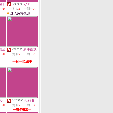
裙下
小米叮
V309890
一
20
一對多
5
一對一
20
進入免費視訊
夏至
新手嫂嫂
V308295
一
20
一對多
5
一對一
20
一對一忙線中
咚
莉莉咯
V285796
一
20
一對多
5
一對一
30
一對多表演中