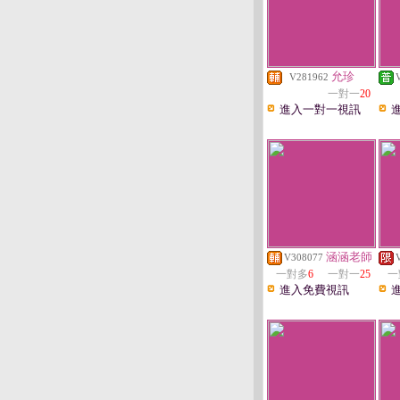
允珍
V281962
一對一
20
進入一對一視訊
涵涵老師
V308077
一對多
6
一對一
25
一
進入免費視訊