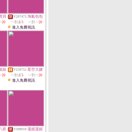
寶貝
淘氣包包
V297475
一
20
一對多
5
一對一
20
進入免費視訊
辣妞
星空大嫂
V259752
一
20
一對多
5
一對一
20
進入免費視訊
八箭
溫妮溫妮
V308018