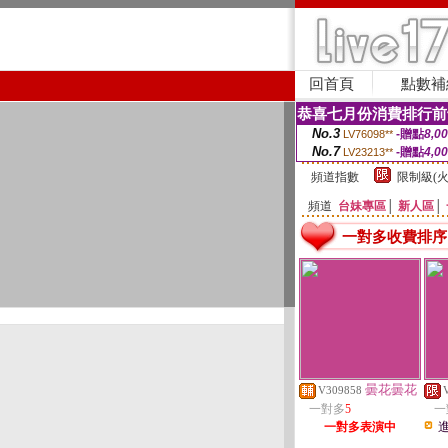
回首頁
點數補
恭喜七月份消費排行前
No.3
-贈點
8,0
LV76098**
No.7
-贈點
4,0
LV23213**
頻道指數
限制級(火
頻道
台妹專區
│
新人區
│
一對多收費排序
曇花曇花
V309858
一對多
5
一
一對多表演中