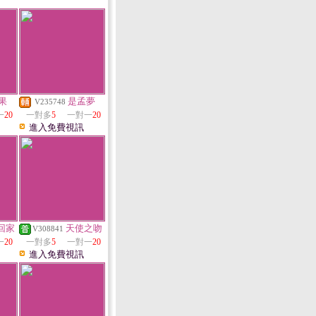
果
是孟夢
V235748
一
20
一對多
5
一對一
20
進入免費視訊
回家
天使之吻
V308841
一
20
一對多
5
一對一
20
進入免費視訊