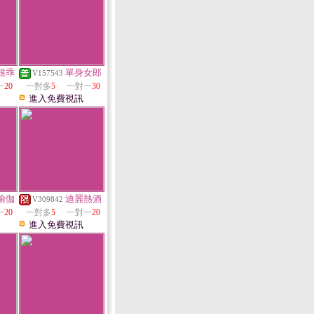
很乖
單身女郎
V157543
一
20
一對多
5
一對一
30
進入免費視訊
瑜伽
迪麗熱酒
V309842
一
20
一對多
5
一對一
20
進入免費視訊